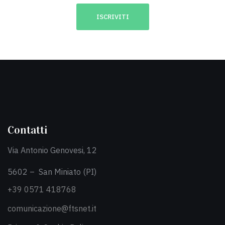
Contatti
Via Antonio Genovesi, 12
5602 – San Miniato (PI)
+39 0571 418768
comunicazione@ftsnet.it