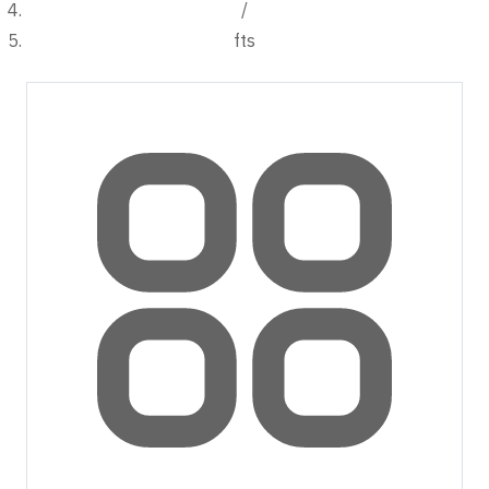
/
fts