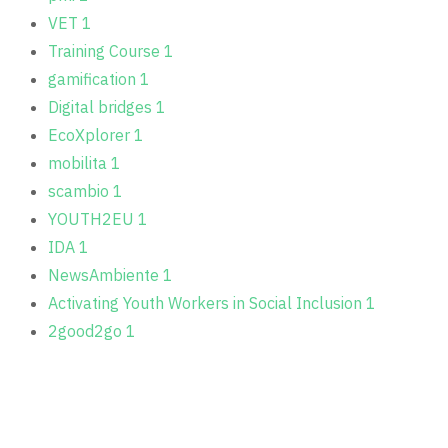
VET
1
Training Course
1
gamification
1
Digital bridges
1
EcoXplorer
1
mobilita
1
scambio
1
YOUTH2EU
1
IDA
1
NewsAmbiente
1
Activating Youth Workers in Social Inclusion
1
2good2go
1
MOSTRA TUTTE (20)