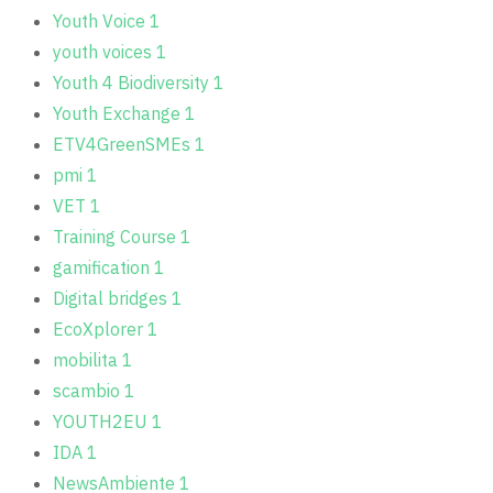
Youth Voice
1
youth voices
1
Youth 4 Biodiversity
1
Youth Exchange
1
ETV4GreenSMEs
1
pmi
1
VET
1
Training Course
1
gamification
1
Digital bridges
1
EcoXplorer
1
mobilita
1
scambio
1
YOUTH2EU
1
IDA
1
NewsAmbiente
1