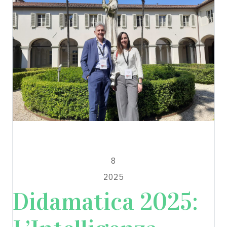
Escape2EU
APRILE
8
2025
Didamatica 2025: