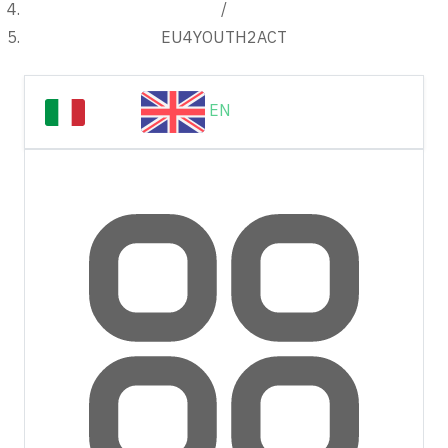
/
EU4YOUTH2ACT
IT
EN