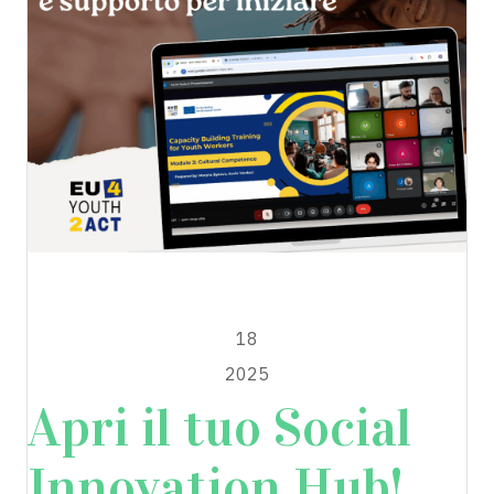
EU4YOUTH2ACT
APRILE
18
2025
Apri il tuo Social
Innovation Hub!