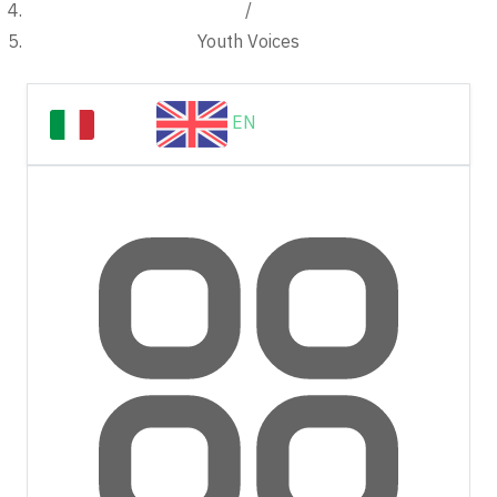
/
Youth Voices
IT
EN