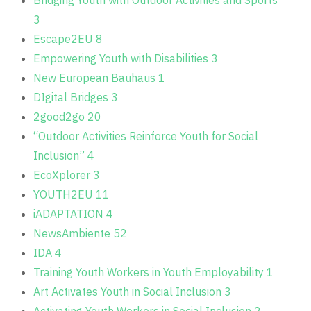
Bridging Youth with Outdoor Activities and Sports
3
Escape2EU
8
Empowering Youth with Disabilities
3
New European Bauhaus
1
DIgital Bridges
3
2good2go
20
“Outdoor Activities Reinforce Youth for Social
Inclusion”
4
EcoXplorer
3
YOUTH2EU
11
iADAPTATION
4
NewsAmbiente
52
IDA
4
Training Youth Workers in Youth Employability
1
Art Activates Youth in Social Inclusion
3