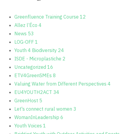
Greenfluence Training Course
12
Allez l’Éco
4
News
53
LOG-OFF
1
Youth 4 Biodiversity
24
ISDE - Microplastiche
2
Uncategorized
16
ETV4GreenSMEs
8
Valuing Water from Different Perspectives
4
EU4YOUTH2ACT
34
GreenHost
5
Let's connect rural women
3
WomanInLeadership
6
Youth Voices
1