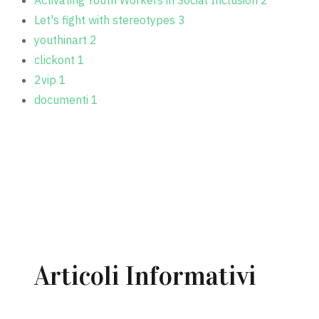
Activating Youth Workers in Social Inclusion
2
Let's fight with stereotypes
3
youthinart
2
clickont
1
2vip
1
documenti
1
MOSTRA TUTTE (28)
Articoli Informativi