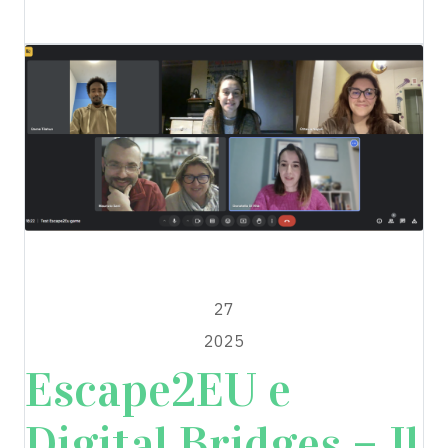
DIgital Bridges
GENNAIO
27
2025
Escape2EU e
Digital Bridges – Il