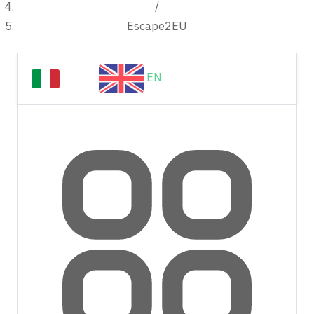
/
Escape2EU
IT
EN