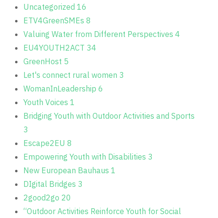
Uncategorized
16
ETV4GreenSMEs
8
Valuing Water from Different Perspectives
4
EU4YOUTH2ACT
34
GreenHost
5
Let's connect rural women
3
WomanInLeadership
6
Youth Voices
1
Bridging Youth with Outdoor Activities and Sports
3
Escape2EU
8
Empowering Youth with Disabilities
3
New European Bauhaus
1
DIgital Bridges
3
2good2go
20
“Outdoor Activities Reinforce Youth for Social