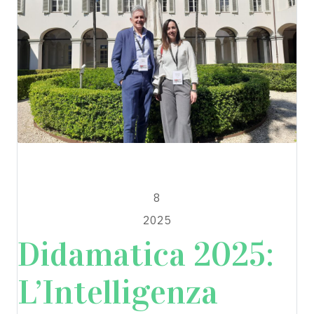
Escape2EU
APRILE
8
2025
Didamatica 2025:
L’Intelligenza