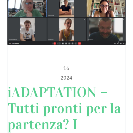
iADAPTATION
LUGLIO
16
2024
iADAPTATION –
Tutti pronti per la
partenza? I