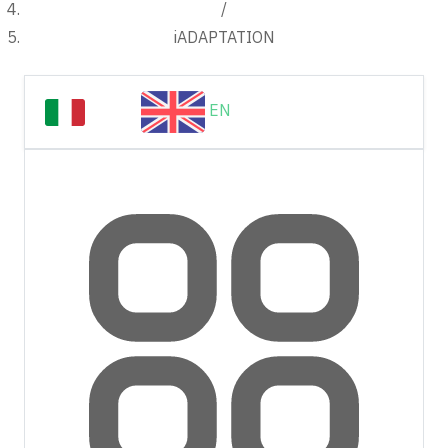
/
iADAPTATION
IT
EN