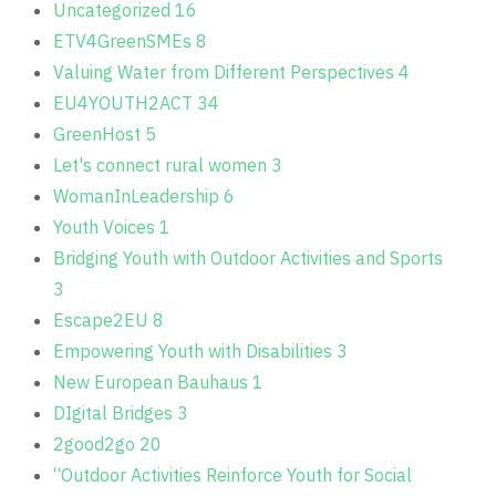
Uncategorized
16
ETV4GreenSMEs
8
Valuing Water from Different Perspectives
4
EU4YOUTH2ACT
34
GreenHost
5
Let's connect rural women
3
WomanInLeadership
6
Youth Voices
1
Bridging Youth with Outdoor Activities and Sports
3
Escape2EU
8
Empowering Youth with Disabilities
3
New European Bauhaus
1
DIgital Bridges
3
2good2go
20
“Outdoor Activities Reinforce Youth for Social