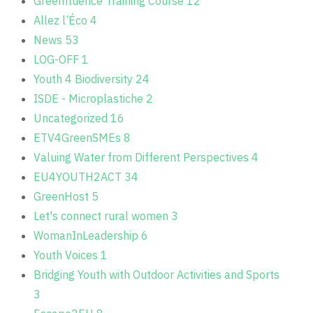
Greenfluence Training Course
12
Allez l’Éco
4
News
53
LOG-OFF
1
Youth 4 Biodiversity
24
ISDE - Microplastiche
2
Uncategorized
16
ETV4GreenSMEs
8
Valuing Water from Different Perspectives
4
EU4YOUTH2ACT
34
GreenHost
5
Let's connect rural women
3
WomanInLeadership
6
Youth Voices
1
Bridging Youth with Outdoor Activities and Sports
3