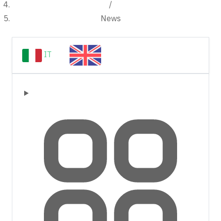
/
News
IT
EN