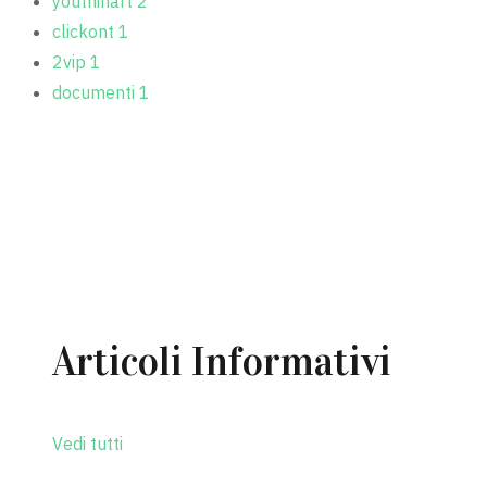
youthinart
2
clickont
1
2vip
1
documenti
1
MOSTRA TUTTE (28)
Articoli Informativi
Vedi tutti