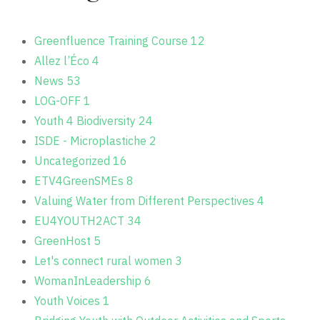
Greenfluence Training Course
12
Allez l’Éco
4
News
53
LOG-OFF
1
Youth 4 Biodiversity
24
ISDE - Microplastiche
2
Uncategorized
16
ETV4GreenSMEs
8
Valuing Water from Different Perspectives
4
EU4YOUTH2ACT
34
GreenHost
5
Let's connect rural women
3
WomanInLeadership
6
Youth Voices
1