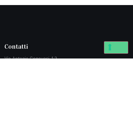
Contatti
Via Antonio Genovesi, 12
5602 – San Miniato (PI)
+39 0571 418768
comunicazione@ftsnet.it
Privacy & Cookie Policy
Progetti recenti