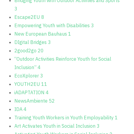
Bridging Youth with Outdoor Activities and Sports
3
Escape2EU
8
Empowering Youth with Disabilities
3
New European Bauhaus
1
DIgital Bridges
3
2good2go
20
“Outdoor Activities Reinforce Youth for Social
Inclusion”
4
EcoXplorer
3
YOUTH2EU
11
iADAPTATION
4
NewsAmbiente
52
IDA
4
Training Youth Workers in Youth Employability
1
Art Activates Youth in Social Inclusion
3