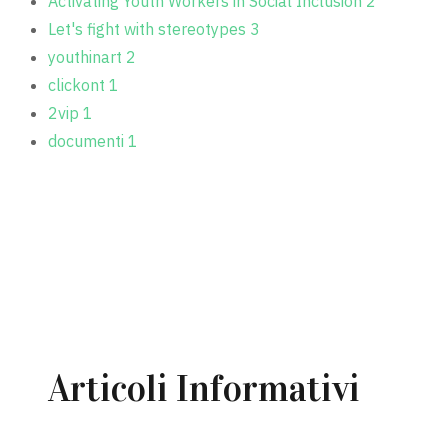
Activating Youth Workers in Social Inclusion
2
Let's fight with stereotypes
3
youthinart
2
clickont
1
2vip
1
documenti
1
MOSTRA TUTTE (28)
Articoli Informativi