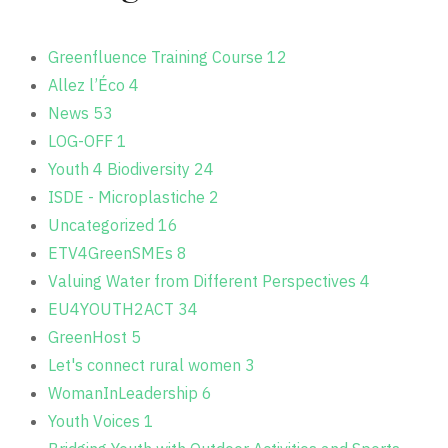
Greenfluence Training Course
12
Allez l’Éco
4
News
53
LOG-OFF
1
Youth 4 Biodiversity
24
ISDE - Microplastiche
2
Uncategorized
16
ETV4GreenSMEs
8
Valuing Water from Different Perspectives
4
EU4YOUTH2ACT
34
GreenHost
5
Let's connect rural women
3
WomanInLeadership
6
Youth Voices
1