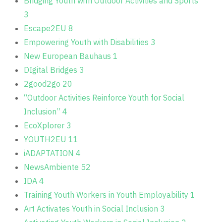
Bridging Youth with Outdoor Activities and Sports
3
Escape2EU
8
Empowering Youth with Disabilities
3
New European Bauhaus
1
DIgital Bridges
3
2good2go
20
“Outdoor Activities Reinforce Youth for Social
Inclusion”
4
EcoXplorer
3
YOUTH2EU
11
iADAPTATION
4
NewsAmbiente
52
IDA
4
Training Youth Workers in Youth Employability
1
Art Activates Youth in Social Inclusion
3