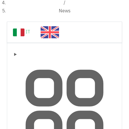
/
News
IT
EN