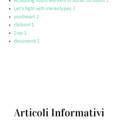
Activating Youth Workers in Social Inclusion
2
Let's fight with stereotypes
3
youthinart
2
clickont
1
2vip
1
documenti
1
MOSTRA TUTTE (28)
Articoli Informativi